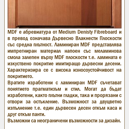
MDF е абревиатура от Medium Denisty Fibreboard и
в превод означава Дървесно Влакнести Плоскости
със средна плътност. Ламиниран MDF представлява
импрегниран материал напоен със меламинова
смола залепен върху MDF плоскости т.е. ламината е
изкуствено покритие имитиращо дървесни десени.
Характеризира се с висока износоустойчивост на
покритието.
Вратите изработени с ламиниран MDF съчетават
понятието прагматизъм и стил. Могат да бъдат
изработени, както плътни гладки, така и прорязани с
отвори за остъкление. Възможност за двуцветно
изпълнение т.е. един дървесен десен откъм каса и
друг откъм панти.
Възможни са неограничени възможности за дизайн.