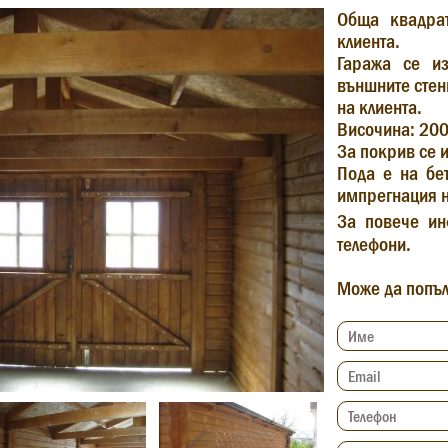
Обща квадра
клиента.
Гаража се из
външните стен
на клиента.
Височина: 20
За покрив се 
Пода е на бет
импрегнация н
За повече ин
телефони.
Може да попъл