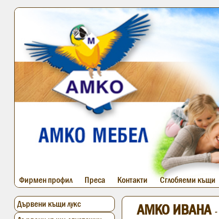
Фирмен профил
Преса
Контакти
Сглобяеми къщи
Дървени къщи лукс
АМКО ИВАНА
-