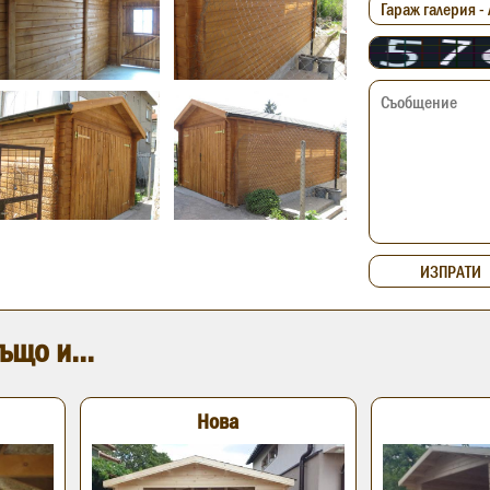
ъщо и...
Нова