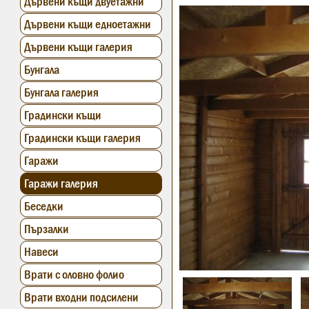
Дървени къщи двуетажни
Дървени къщи едноетажни
Дървени къщи галерия
Бунгала
Бунгала галерия
Градински къщи
Градински къщи галерия
Гаражи
Гаражи галерия
Беседки
Пързалки
Навеси
Врати с оловно фолио
Врати входни подсилени