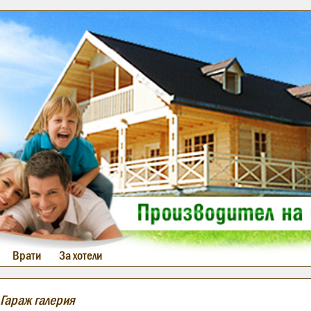
Врати
За хотели
 Гараж галерия