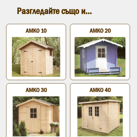
Разгледайте също и...
АМКО 10
АМКО 20
АМКО 30
АМКО 40