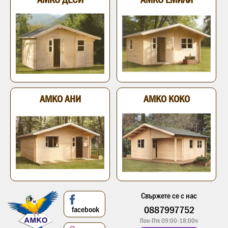
АМКО АНИ
АМКО КОКО
Свържете се с нас
0887997752
facebook
Пон-Птк 09:00-18:00ч