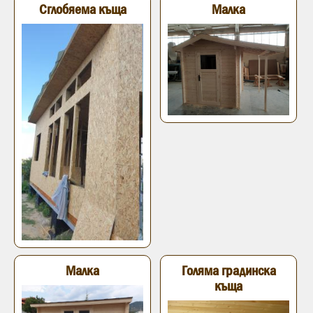
Сглобяема къща
Малка
Малка
Голяма градинска
къща