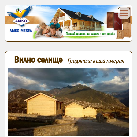
Вилно селище
- Градинска къща галерия