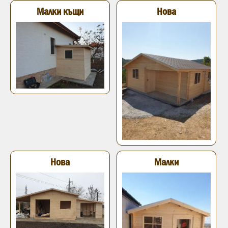
Малки къщи
Нова
Нова
Малки