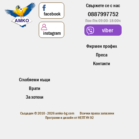
Свържете се с нас
0887997752
facebook
Пон-Птк 09:00-18:00ч
viber
instagram
Фирмен профил
Преса
Контакти
Сглобяеми къщи
Врати
За хотели
Създаден © 2010 - 2026 amko-bg.com Всички права запазени
Програми и дизайн от
НЕПТУН 92