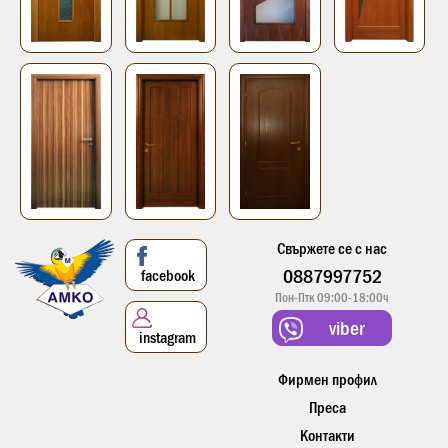
Свържете се с нас
0887997752
facebook
Пон-Птк 09:00-18:00ч
viber
instagram
Фирмен профил
Преса
Контакти