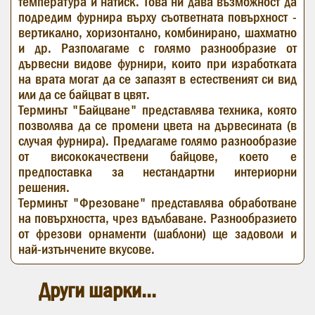
температура и натиск. Това ни дава възможност да
подредим фурнира върху съответната повърхност -
вертикално, хоризонтално, комбинирано, шахматно
и др. Разполагаме с голямо разнообразие от
дървесни видове фурнири, които при изработката
на врата могат да се запазят в естественият си вид
или да се байцват в цвят.
Терминът "Байцване" представлява техника, която
позволява да се промени цвета на дървесината (в
случая фурнира). Предлагаме голямо разнообразие
от висококачествени байцове, което е
предпоставка за нестандартни интериорни
решения.
Терминът "Фрезоване" представлява обработване
на повърхността, чрез вдълбаване. Разнообразието
от фрезови орнаменти (шаблони) ще задоволи и
най-изтънчените вкусове.
Други шарки...