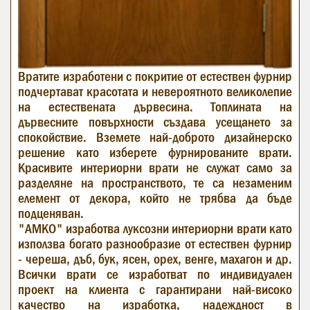
Вратите изработени с покритие от естествен фурнир
подчертават красотата и невероятното великолепие
на естествената дървесина. Топлината на
дървесните повърхности създава усещането за
спокойствие. Вземете най-доброто дизайнерско
решение като изберете фурнированите врати.
Красивите интериорни врати не служат само за
разделяне на пространството, те са незаменим
елемент от декора, който не трябва да бъде
подценяван.
"АМКО" изработва луксозни интериорни врати като
използва богато разнообразие от естествен фурнир
- череша, дъб, бук, ясен, орех, венге, махагон и др.
Всички врати се изработват по индивидуален
проект на клиента с гарантирани най-високо
качество на изработка, надеждност в