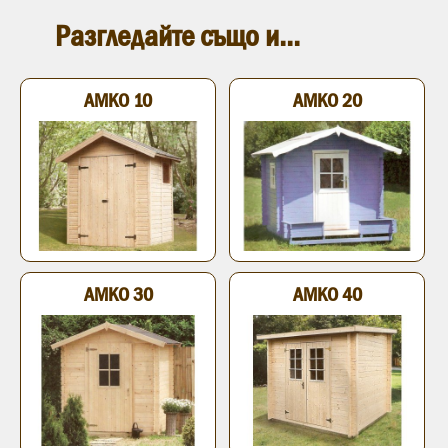
Разгледайте също и...
АМКО 10
АМКО 20
АМКО 30
АМКО 40