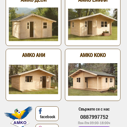
АМКО АНИ
АМКО КОКО
Свържете се с нас
0887997752
facebook
Пон-Птк 09:00-18:00ч