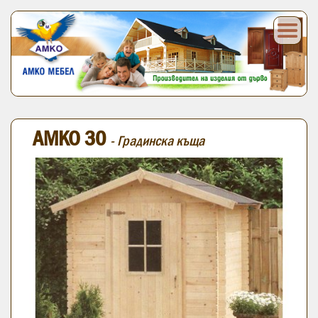
АМКО 30
- Градинска къща